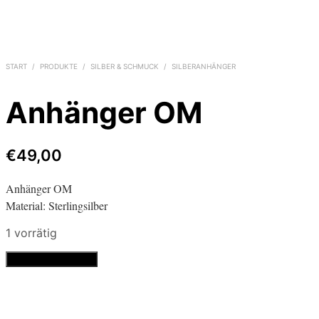
START
/
PRODUKTE
/
SILBER & SCHMUCK
/
SILBERANHÄNGER
Anhänger OM
€
49,00
Anhänger OM
Material: Sterlingsilber
1 vorrätig
Anhänger
In den Warenkorb
OM
Menge