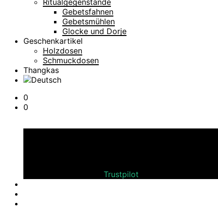
Ritualgegenstände
Gebetsfahnen
Gebetsmühlen
Glocke und Dorje
Geschenkartikel
Holzdosen
Schmuckdosen
Thangkas
0
0
Warenkorb
Bewerten Sie uns auf
Trustpilot