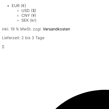
EUR (€)
USD ($)
CNY (¥)
SEK (kr)
inkl. 19 % MwSt.
zzgl.
Versandkosten
Lieferzeit:
2 bis 3 Tage