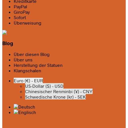
Kreditkarte
PayPal
GiroPay
Sofort
Überweisung
Blog
Über diesen Blog
Über uns
Herstellung der Statuen
Klangschalen
Euro (€) - EUR
US-Dollar ($) - USD
Chinesischer Renminbi (¥) - CNY
Schwedische Krone (kr) - SEK