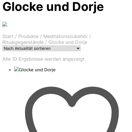
Glocke und Dorje
Start
/
Produkte
/
Meditationszubehör
/
Ritualgegenstände
/
Glocke und Dorje
Nach
Alle 10 Ergebnisse werden angezeigt
Aktualität
sortiert