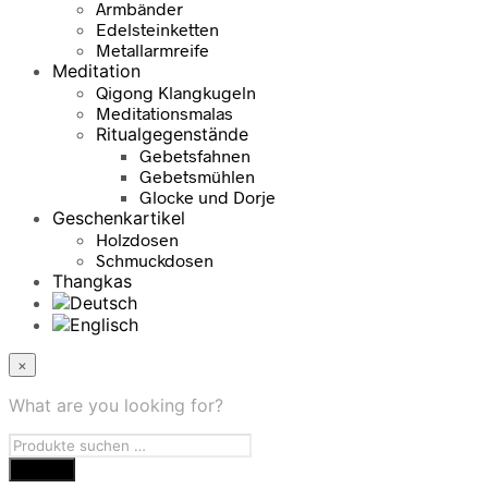
Armbänder
Edelsteinketten
Metallarmreife
Meditation
Qigong Klangkugeln
Meditationsmalas
Ritualgegenstände
Gebetsfahnen
Gebetsmühlen
Glocke und Dorje
Geschenkartikel
Holzdosen
Schmuckdosen
Thangkas
×
What are you looking for?