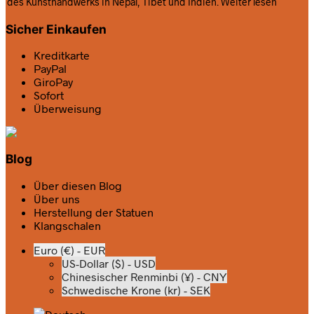
des Kunsthandwerks in Nepal, Tibet und Indien.
Weiter lesen
Sicher Einkaufen
Kreditkarte
PayPal
GiroPay
Sofort
Überweisung
Blog
Über diesen Blog
Über uns
Herstellung der Statuen
Klangschalen
Euro (€) - EUR
US-Dollar ($) - USD
Chinesischer Renminbi (¥) - CNY
Schwedische Krone (kr) - SEK