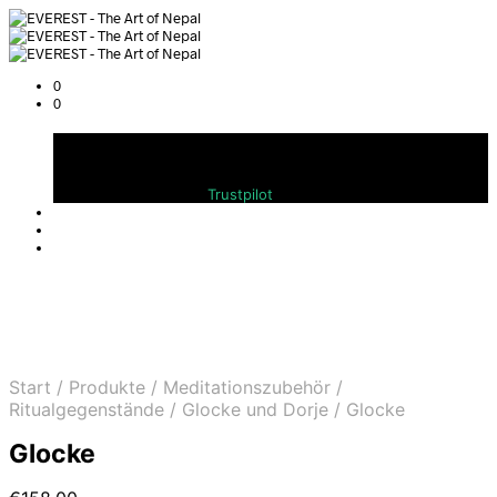
0
0
Warenkorb
Bewerten Sie uns auf
Trustpilot
Start
/
Produkte
/
Meditationszubehör
/
Ritualgegenstände
/
Glocke und Dorje
/
Glocke
Glocke