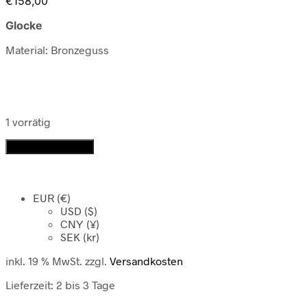
€
158,00
Glocke
Material: Bronzeguss
1 vorrätig
Glocke
In den Warenkorb
Menge
EUR (€)
USD ($)
CNY (¥)
SEK (kr)
inkl. 19 % MwSt.
zzgl.
Versandkosten
Lieferzeit:
2 bis 3 Tage