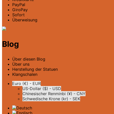
PayPal
GiroPay
Sofort
Überweisung
Blog
Über diesen Blog
Über uns
Herstellung der Statuen
Klangschalen
Euro (€) - EUR
US-Dollar ($) - USD
Chinesischer Renminbi (¥) - CNY
Schwedische Krone (kr) - SEK