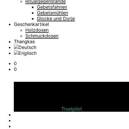
Ritualgegenstände
Gebetsfahnen
Gebetsmühlen
Glocke und Dorje
Geschenkartikel
Holzdosen
Schmuckdosen
Thangkas
0
0
Warenkorb
Bewerten Sie uns auf
Trustpilot