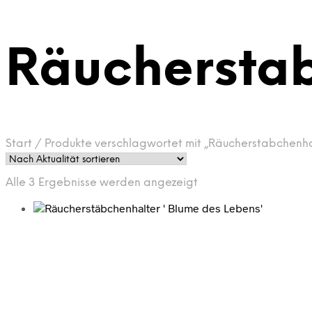
Räuchersta
Start
/
Produkte verschlagwortet mit „Räucherstabchenha
Nach
Alle 3 Ergebnisse werden angezeigt
Aktualität
sortiert