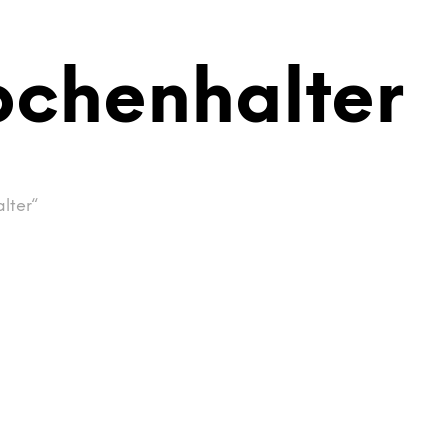
bchenhalter
lter“