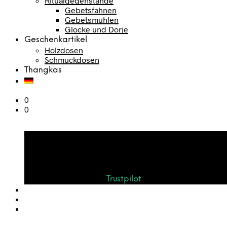
Ritualgegenstände
Gebetsfahnen
Gebetsmühlen
Glocke und Dorje
Geschenkartikel
Holzdosen
Schmuckdosen
Thangkas
0
0
Warenkorb
Bewerten Sie uns auf
Trustpilot