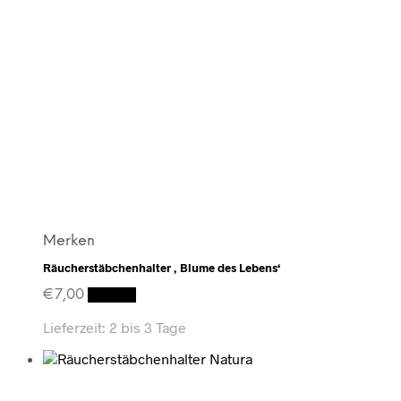
Merken
Räucherstäbchenhalter ‚ Blume des Lebens‘
€
7,00
Details
Lieferzeit:
2 bis 3 Tage