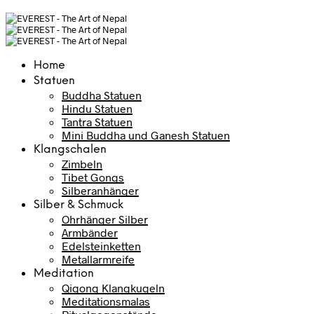
Home
Statuen
Buddha Statuen
Hindu Statuen
Tantra Statuen
Mini Buddha und Ganesh Statuen
Klangschalen
Zimbeln
Tibet Gongs
Silberanhänger
Silber & Schmuck
Ohrhänger Silber
Armbänder
Edelsteinketten
Metallarmreife
Meditation
Qigong Klangkugeln
Meditationsmalas