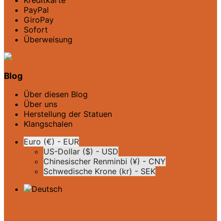
PayPal
GiroPay
Sofort
Überweisung
Blog
Über diesen Blog
Über uns
Herstellung der Statuen
Klangschalen
Euro (€) - EUR
US-Dollar ($) - USD
Chinesischer Renminbi (¥) - CNY
Schwedische Krone (kr) - SEK