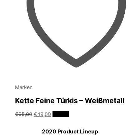
Merken
Kette Feine Türkis – Weißmetall
Ursprünglicher
Aktueller
€
65,00
€
49,00
Details
Preis
Preis
war:
ist:
2020 Product Lineup
€65,00
€49,00.