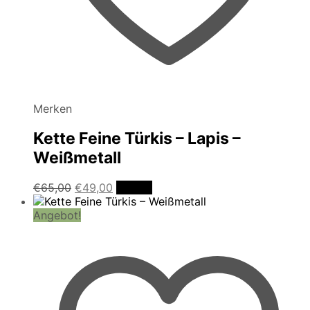
Merken
Kette Feine Türkis – Lapis –
Weißmetall
Ursprünglicher
Aktueller
€
65,00
€
49,00
Details
Preis
Preis
war:
ist:
Angebot!
€65,00
€49,00.