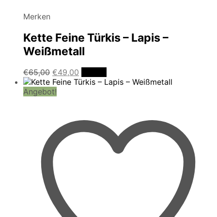
Merken
Kette Feine Türkis – Lapis –
Weißmetall
Ursprünglicher
Aktueller
€
65,00
€
49,00
Details
Preis
Preis
war:
ist:
Angebot!
€65,00
€49,00.