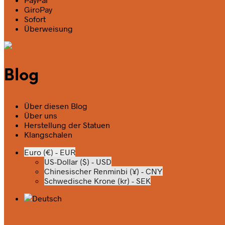
GiroPay
Sofort
Überweisung
Blog
Über diesen Blog
Über uns
Herstellung der Statuen
Klangschalen
Euro (€) - EUR
US-Dollar ($) - USD
Chinesischer Renminbi (¥) - CNY
Schwedische Krone (kr) - SEK