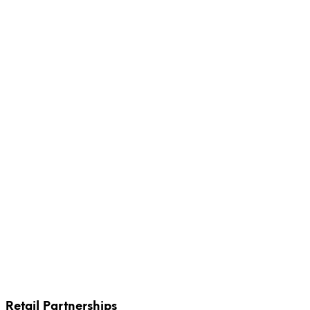
We are lookin
Retail Partnerships