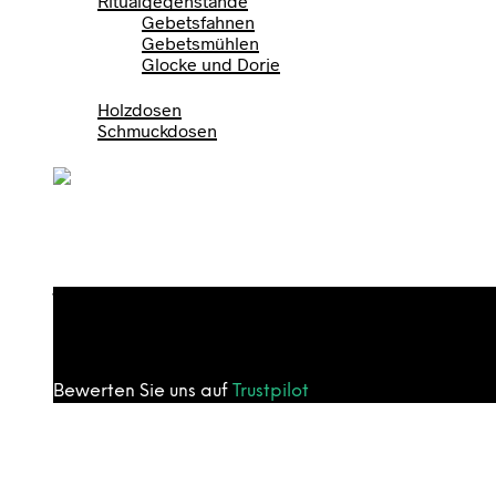
Ritualgegenstände
Gebetsfahnen
Gebetsmühlen
Glocke und Dorje
Geschenkartikel
Holzdosen
Schmuckdosen
Thangkas
0
0
Warenkorb
Bewerten Sie uns auf
Trustpilot