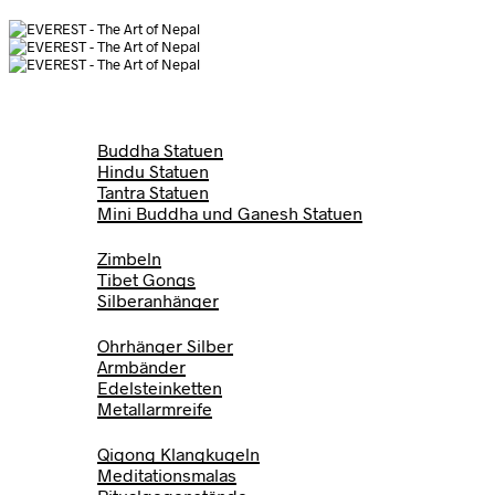
Home
Statuen
Buddha Statuen
Hindu Statuen
Tantra Statuen
Mini Buddha und Ganesh Statuen
Klangschalen
Zimbeln
Tibet Gongs
Silberanhänger
Silber & Schmuck
Ohrhänger Silber
Armbänder
Edelsteinketten
Metallarmreife
Meditation
Qigong Klangkugeln
Meditationsmalas