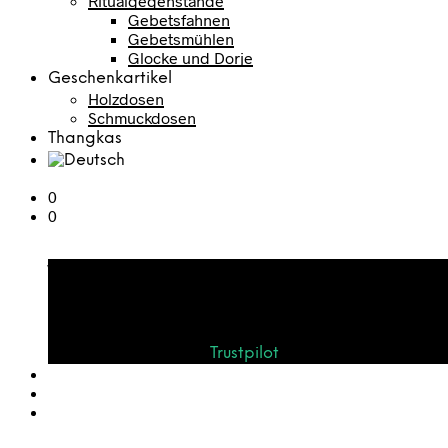
Ritualgegenstände
Gebetsfahnen
Gebetsmühlen
Glocke und Dorje
Geschenkartikel
Holzdosen
Schmuckdosen
Thangkas
0
0
Warenkorb
Bewerten Sie uns auf
Trustpilot