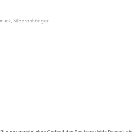
hmuck
,
Silberanhänger
ild der persönlichen Gottheit des Besitzers (Ishta Devata), ein