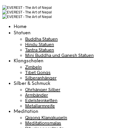
Home
Statuen
Buddha Statuen
Hindu Statuen
Tantra Statuen
Mini Buddha und Ganesh Statuen
Klangschalen
Zimbeln
Tibet Gongs
Silberanhänger
Silber & Schmuck
Ohrhänger Silber
Armbänder
Edelsteinketten
Metallarmreife
Meditation
Qigong Klangkugeln
Meditationsmalas