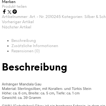
Merken
Produkt teilen
Artikelnummer:
Art. - Nr. 2010245
Kategorien:
Silber & Sc
Vorheriger Artikel
Nächster Artikel
Beschreibung
Zusätzliche Informationen
Rezensionen (0)
Beschreibung
Anhänger Mandala Gau
Material: Sterlingsilber, mit Korallen- und Türkis Stein
Höhe: ca. 6 cm, Breite: ca. 5 cm, Tiefe: ca. 1 cm
Gewicht: ca. 39 Gramm
GHAU (Gebetsbox) Ghau ist ein tragbarer Schrein, in dem ein B