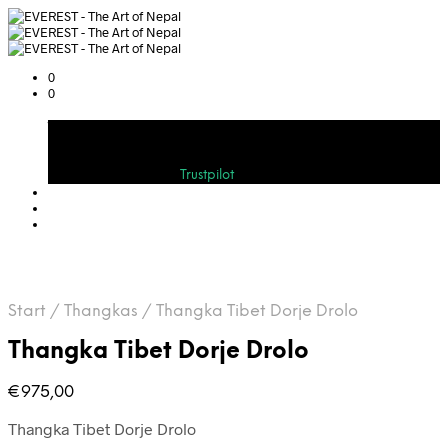
0
0
Warenkorb
Bewerten Sie uns auf
Trustpilot
Start
/
Thangkas
/
Thangka Tibet Dorje Drolo
Thangka Tibet Dorje Drolo
€
975,00
Thangka Tibet Dorje Drolo