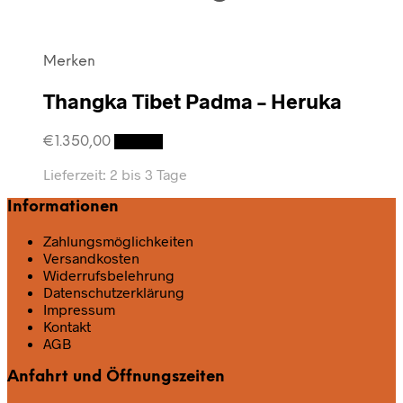
Merken
Thangka Tibet Padma – Heruka
€
1.350,00
Details
Lieferzeit:
2 bis 3 Tage
Informationen
Zahlungsmöglichkeiten
Versandkosten
Widerrufsbelehrung
Datenschutz­erklärung
Impressum
Kontakt
AGB
Anfahrt und Öffnungszeiten