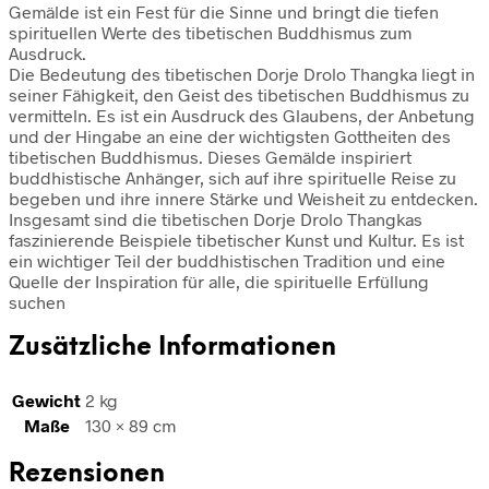
Gemälde ist ein Fest für die Sinne und bringt die tiefen
spirituellen Werte des tibetischen Buddhismus zum
Ausdruck.
Die Bedeutung des tibetischen Dorje Drolo Thangka liegt in
seiner Fähigkeit, den Geist des tibetischen Buddhismus zu
vermitteln. Es ist ein Ausdruck des Glaubens, der Anbetung
und der Hingabe an eine der wichtigsten Gottheiten des
tibetischen Buddhismus. Dieses Gemälde inspiriert
buddhistische Anhänger, sich auf ihre spirituelle Reise zu
begeben und ihre innere Stärke und Weisheit zu entdecken.
Insgesamt sind die tibetischen Dorje Drolo Thangkas
faszinierende Beispiele tibetischer Kunst und Kultur. Es ist
ein wichtiger Teil der buddhistischen Tradition und eine
Quelle der Inspiration für alle, die spirituelle Erfüllung
suchen
Zusätzliche Informationen
Gewicht
2 kg
Maße
130 × 89 cm
Rezensionen