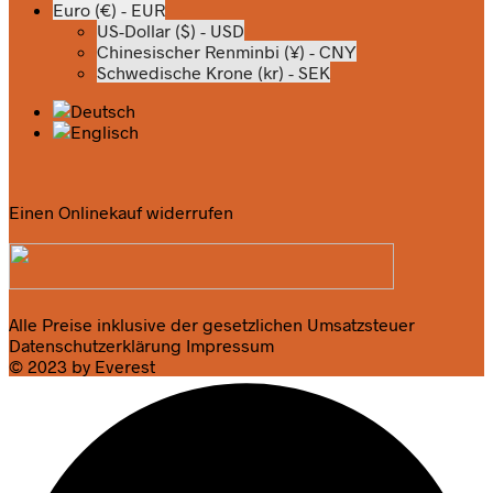
Euro (€) - EUR
US-Dollar ($) - USD
Chinesischer Renminbi (¥) - CNY
Schwedische Krone (kr) - SEK
Einen Onlinekauf widerrufen
Alle Preise inklusive der gesetzlichen Umsatzsteuer
Datenschutzerklärung
Impressum
© 2023 by Everest