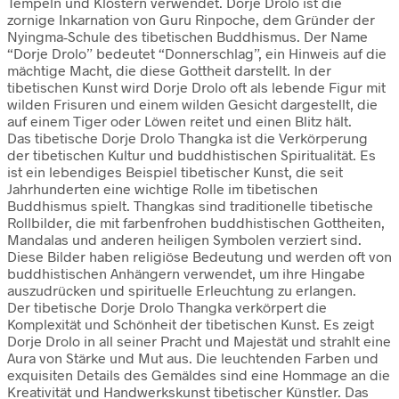
Tempeln und Klöstern verwendet. Dorje Drolo ist die
zornige Inkarnation von Guru Rinpoche, dem Gründer der
Nyingma-Schule des tibetischen Buddhismus. Der Name
“Dorje Drolo” bedeutet “Donnerschlag”, ein Hinweis auf die
mächtige Macht, die diese Gottheit darstellt. In der
tibetischen Kunst wird Dorje Drolo oft als lebende Figur mit
wilden Frisuren und einem wilden Gesicht dargestellt, die
auf einem Tiger oder Löwen reitet und einen Blitz hält.
Das tibetische Dorje Drolo Thangka ist die Verkörperung
der tibetischen Kultur und buddhistischen Spiritualität. Es
ist ein lebendiges Beispiel tibetischer Kunst, die seit
Jahrhunderten eine wichtige Rolle im tibetischen
Buddhismus spielt. Thangkas sind traditionelle tibetische
Rollbilder, die mit farbenfrohen buddhistischen Gottheiten,
Mandalas und anderen heiligen Symbolen verziert sind.
Diese Bilder haben religiöse Bedeutung und werden oft von
buddhistischen Anhängern verwendet, um ihre Hingabe
auszudrücken und spirituelle Erleuchtung zu erlangen.
Der tibetische Dorje Drolo Thangka verkörpert die
Komplexität und Schönheit der tibetischen Kunst. Es zeigt
Dorje Drolo in all seiner Pracht und Majestät und strahlt eine
Aura von Stärke und Mut aus. Die leuchtenden Farben und
exquisiten Details des Gemäldes sind eine Hommage an die
Kreativität und Handwerkskunst tibetischer Künstler. Das