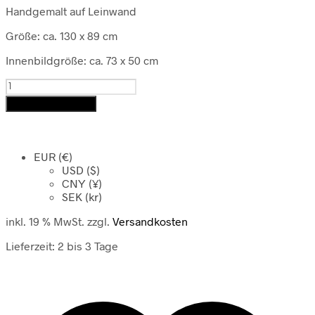
Handgemalt auf Leinwand
Größe: ca. 130 x 89 cm
Innenbildgröße: ca. 73 x 50 cm
Thangka
Tibet
In den Warenkorb
Dorje
Drolo
Menge
EUR (€)
USD ($)
CNY (¥)
SEK (kr)
inkl. 19 % MwSt.
zzgl.
Versandkosten
Lieferzeit:
2 bis 3 Tage