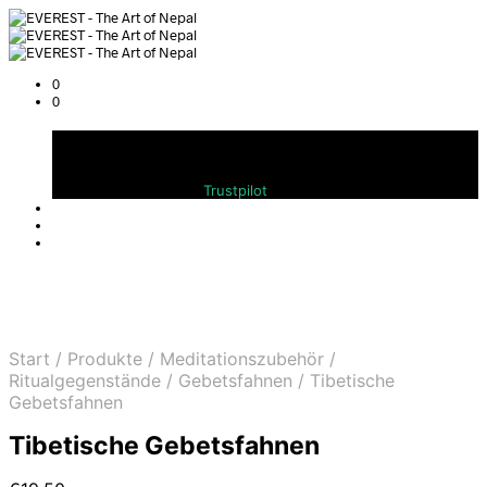
0
0
Warenkorb
Bewerten Sie uns auf
Trustpilot
Start
/
Produkte
/
Meditationszubehör
/
Ritualgegenstände
/
Gebetsfahnen
/
Tibetische
Gebetsfahnen
Tibetische Gebetsfahnen