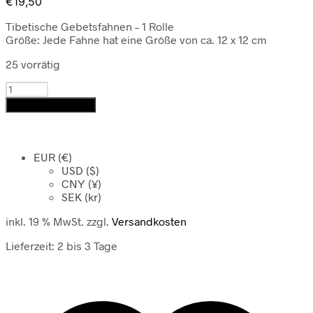
€
19,50
Tibetische Gebetsfahnen – 1 Rolle
Größe: Jede Fahne hat eine Größe von ca. 12 x 12 cm
25 vorrätig
Tibetische
Gebetsfahnen
In den Warenkorb
Menge
EUR (€)
USD ($)
CNY (¥)
SEK (kr)
inkl. 19 % MwSt.
zzgl.
Versandkosten
Lieferzeit:
2 bis 3 Tage