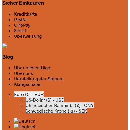
Sicher Einkaufen
Kreditkarte
PayPal
GiroPay
Sofort
Überweisung
Blog
Über diesen Blog
Über uns
Herstellung der Statuen
Klangschalen
Euro (€) - EUR
US-Dollar ($) - USD
Chinesischer Renminbi (¥) - CNY
Schwedische Krone (kr) - SEK