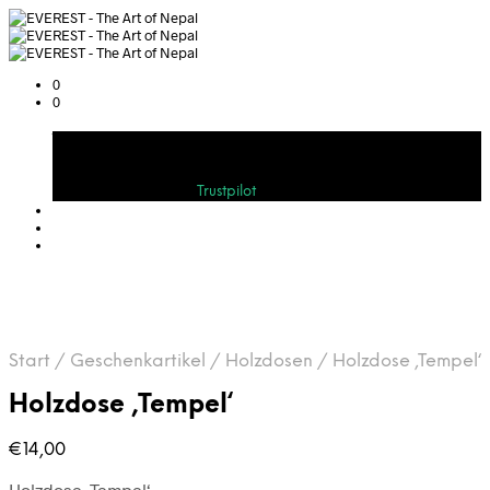
0
0
Warenkorb
Bewerten Sie uns auf
Trustpilot
Start
/
Geschenkartikel
/
Holzdosen
/
Holzdose ‚Tempel‘
Holzdose ‚Tempel‘
€
14,00
Holzdose ‚Tempel‘