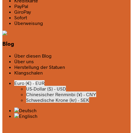
Kreditkarte
PayPal
GiroPay
Sofort
Überweisung
Blog
Über diesen Blog
Über uns
Herstellung der Statuen
Klangschalen
Euro (€) - EUR
US-Dollar ($) - USD
Chinesischer Renminbi (¥) - CNY
Schwedische Krone (kr) - SEK