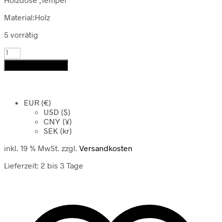
Material:Holz
5 vorrätig
Holzdose
'Tempel'
In den Warenkorb
Menge
EUR (€)
USD ($)
CNY (¥)
SEK (kr)
inkl. 19 % MwSt.
zzgl.
Versandkosten
Lieferzeit:
2 bis 3 Tage