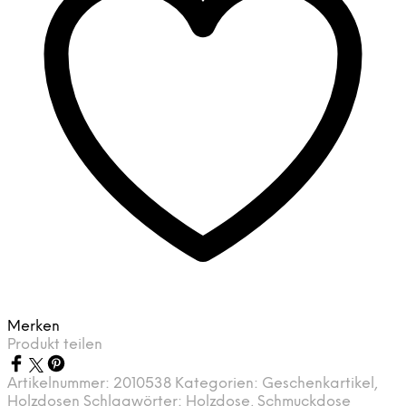
Merken
Produkt teilen
Artikelnummer:
2010538
Kategorien:
Geschenkartikel
,
Holzdosen
Schlagwörter:
Holzdose
,
Schmuckdose