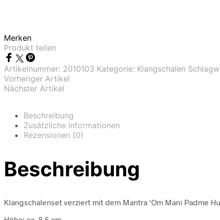
Merken
Produkt teilen
Artikelnummer:
2010103
Kategorie:
Klangschalen
Schlagw
Vorheriger Artikel
Nächster Artikel
Beschreibung
Zusätzliche Informationen
Rezensionen (0)
Beschreibung
Klangschalenset verziert mit dem Mantra ‘Om Mani Padme H
Höhe: ca. 8,5 cm