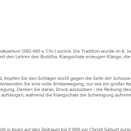
hakyamuni (560-480 v. Chr.) zurück. Die Tradition wurde im 8. 
t den Lehren des Buddha. Klangschale erzeugen Klänge, die 
d, klopfen Sie den Schläger leicht gegen die Seite der Schüss
erwenden Sie eine volle Armbewegung, nur wie ein großer Kes
egung. Denken Sie daran, Druck auszuüben – die Reibung des
m aufsteigen, während die Klangschale die Schwingung aufnim
eht in Asien auf den Zeitraum bis 2.000 vor Christi Geburt zu