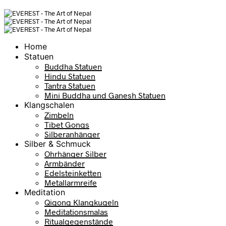
Home
Statuen
Buddha Statuen
Hindu Statuen
Tantra Statuen
Mini Buddha und Ganesh Statuen
Klangschalen
Zimbeln
Tibet Gongs
Silberanhänger
Silber & Schmuck
Ohrhänger Silber
Armbänder
Edelsteinketten
Metallarmreife
Meditation
Qigong Klangkugeln
Meditationsmalas
Ritualgegenstände