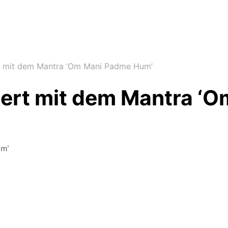
rt mit dem Mantra ‘Om Mani Padme Hum’
iert mit dem Mantra ‘
um’