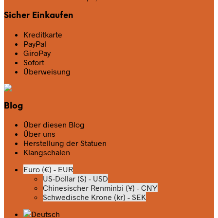
Sicher Einkaufen
Kreditkarte
PayPal
GiroPay
Sofort
Überweisung
Blog
Über diesen Blog
Über uns
Herstellung der Statuen
Klangschalen
Euro (€) - EUR
US-Dollar ($) - USD
Chinesischer Renminbi (¥) - CNY
Schwedische Krone (kr) - SEK