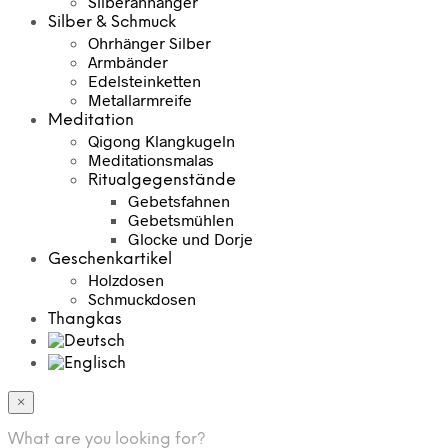
Silberanhänger
Silber & Schmuck
Ohrhänger Silber
Armbänder
Edelsteinketten
Metallarmreife
Meditation
Qigong Klangkugeln
Meditationsmalas
Ritualgegenstände
Gebetsfahnen
Gebetsmühlen
Glocke und Dorje
Geschenkartikel
Holzdosen
Schmuckdosen
Thangkas
×
What are you looking for?