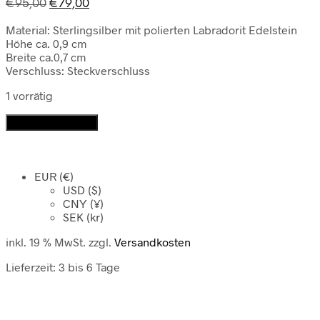
Ursprünglicher
Aktueller
€
95,00
€
79,00
Preis
Preis
Material: Sterlingsilber mit polierten Labradorit Edelstein
war:
ist:
Höhe ca. 0,9 cm
€95,00
€79,00.
Breite ca.0,7 cm
Verschluss: Steckverschluss
1 vorrätig
Ohrstecker
In den Warenkorb
mit
Labradorit
Menge
EUR (€)
USD ($)
CNY (¥)
SEK (kr)
inkl. 19 % MwSt.
zzgl.
Versandkosten
Lieferzeit:
3 bis 6 Tage