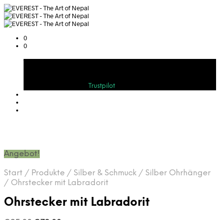
0
0
Warenkorb
Bewerten Sie uns auf
Trustpilot
Angebot!
Start
/
Produkte
/
Silber & Schmuck
/
Silber Ohrhänger
/
Ohrstecker mit Labradorit
Ohrstecker mit Labradorit