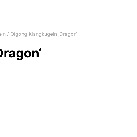
eln
/
Qigong Klangkugeln ‚Dragon‘
Dragon‘