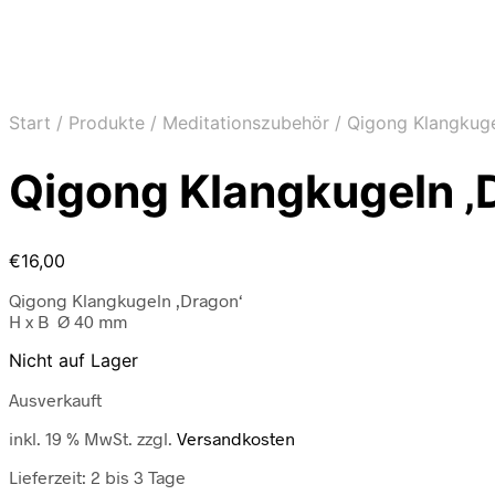
Start
/
Produkte
/
Meditationszubehör
/
Qigong Klangkug
Qigong Klangkugeln ‚
€
16,00
Qigong Klangkugeln ‚Dragon‘
H x B
Ø 40 mm
Nicht auf Lager
Ausverkauft
inkl. 19 % MwSt.
zzgl.
Versandkosten
Lieferzeit:
2 bis 3 Tage