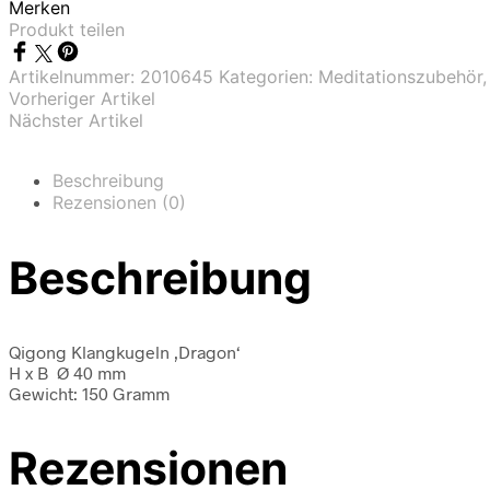
Merken
Produkt teilen
Artikelnummer:
2010645
Kategorien:
Meditationszubehör
Vorheriger Artikel
Nächster Artikel
Beschreibung
Rezensionen (0)
Beschreibung
Qigong Klangkugeln ‚Dragon‘
H x B
Ø 40 mm
Gewicht: 150 Gramm
Rezensionen