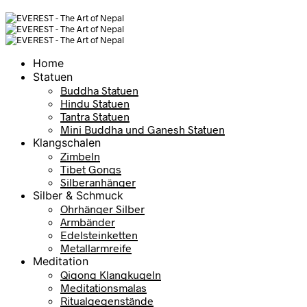
Home
Statuen
Buddha Statuen
Hindu Statuen
Tantra Statuen
Mini Buddha und Ganesh Statuen
Klangschalen
Zimbeln
Tibet Gongs
Silberanhänger
Silber & Schmuck
Ohrhänger Silber
Armbänder
Edelsteinketten
Metallarmreife
Meditation
Qigong Klangkugeln
Meditationsmalas
Ritualgegenstände