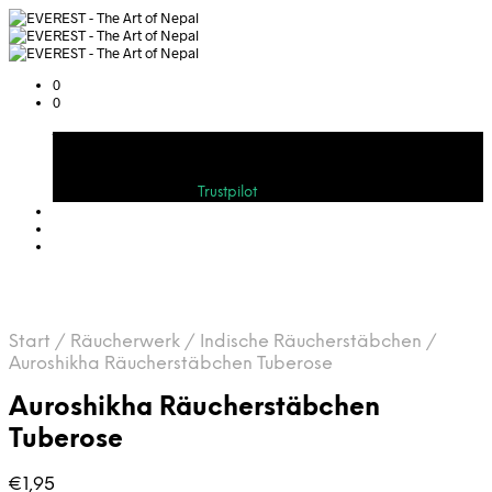
0
0
Warenkorb
Bewerten Sie uns auf
Trustpilot
Start
/
Räucherwerk
/
Indische Räucherstäbchen
/
Auroshikha Räucherstäbchen Tuberose
Auroshikha Räucherstäbchen
Tuberose
€
1,95