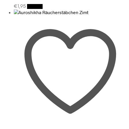
€
1,95
Details