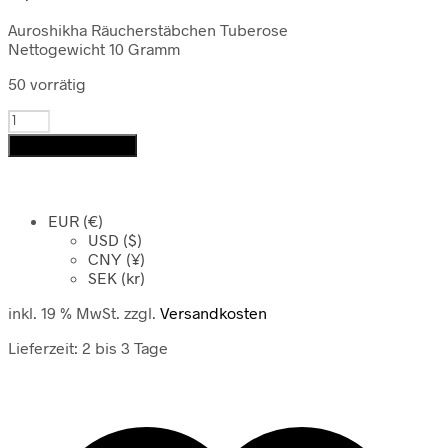
Auroshikha Räucherstäbchen Tuberose
Nettogewicht 10 Gramm
50 vorrätig
Auroshikha
Räucherstäbchen
In den Warenkorb
Tuberose
Menge
EUR (€)
USD ($)
CNY (¥)
SEK (kr)
inkl. 19 % MwSt.
zzgl.
Versandkosten
Lieferzeit:
2 bis 3 Tage