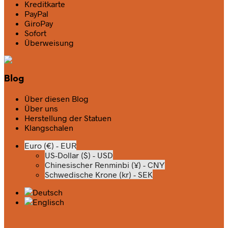
Kreditkarte
PayPal
GiroPay
Sofort
Überweisung
Blog
Über diesen Blog
Über uns
Herstellung der Statuen
Klangschalen
Euro (€) - EUR
US-Dollar ($) - USD
Chinesischer Renminbi (¥) - CNY
Schwedische Krone (kr) - SEK