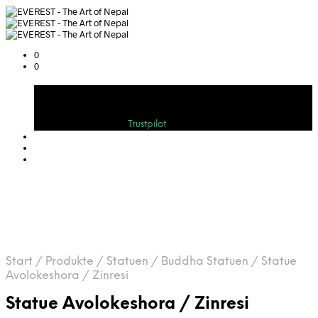
0
0
Warenkorb
Bewerten Sie uns auf
Trustpilot
Start
/
Produkte
/
Statuen
/
Buddha Statuen
/
Statue
Avolokeshora / Zinresi
Statue Avolokeshora / Zinresi