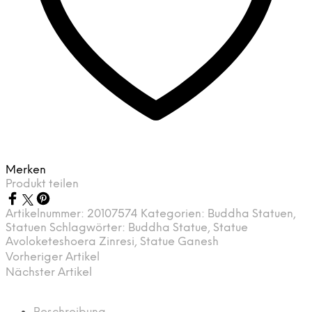
Merken
Produkt teilen
Artikelnummer:
20107574
Kategorien:
Buddha Statuen
,
Statuen
Schlagwörter:
Buddha Statue
,
Statue
Avoloketeshoera Zinresi
,
Statue Ganesh
Vorheriger Artikel
Nächster Artikel