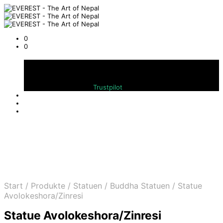
0
0
Warenkorb
Bewerten Sie uns auf
Trustpilot
Start
/
Produkte
/
Statuen
/
Buddha Statuen
/
Statue
Avolokeshora/Zinresi
Statue Avolokeshora/Zinresi