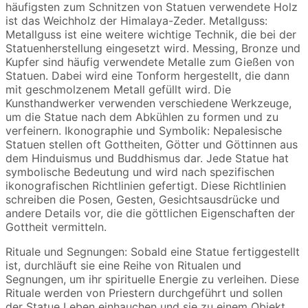
häufigsten zum Schnitzen von Statuen verwendete Holz
ist das Weichholz der Himalaya-Zeder.
Metallguss:
Metallguss ist eine weitere wichtige Technik, die bei der
Statuenherstellung eingesetzt wird.
Messing, Bronze und
Kupfer sind häufig verwendete Metalle zum Gießen von
Statuen.
Dabei wird eine Tonform hergestellt, die dann
mit geschmolzenem Metall gefüllt wird.
Die
Kunsthandwerker verwenden verschiedene Werkzeuge,
um die Statue nach dem Abkühlen zu formen und zu
verfeinern.
Ikonographie und Symbolik: Nepalesische
Statuen stellen oft Gottheiten, Götter und Göttinnen aus
dem Hinduismus und Buddhismus dar.
Jede Statue hat
symbolische Bedeutung und wird nach spezifischen
ikonografischen Richtlinien gefertigt.
Diese Richtlinien
schreiben die Posen, Gesten, Gesichtsausdrücke und
andere Details vor, die die göttlichen Eigenschaften der
Gottheit vermitteln.
Rituale und Segnungen: Sobald eine Statue fertiggestellt
ist, durchläuft sie eine Reihe von Ritualen und
Segnungen, um ihr spirituelle Energie zu verleihen.
Diese
Rituale werden von Priestern durchgeführt und sollen
der Statue Leben einhauchen und sie zu einem Objekt