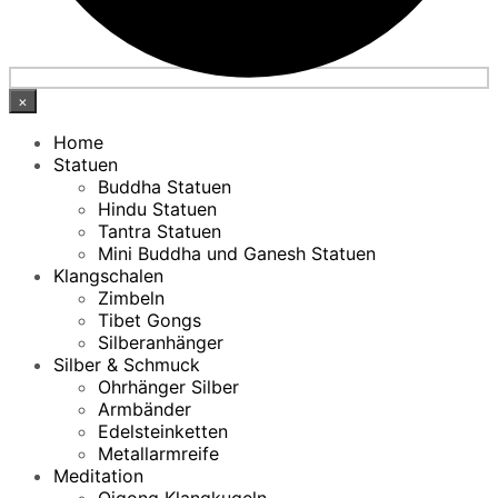
×
Home
Statuen
Buddha Statuen
Hindu Statuen
Tantra Statuen
Mini Buddha und Ganesh Statuen
Klangschalen
Zimbeln
Tibet Gongs
Silberanhänger
Silber & Schmuck
Ohrhänger Silber
Armbänder
Edelsteinketten
Metallarmreife
Meditation
Qigong Klangkugeln