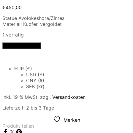
€
450,00
Statue Avolokeshora/Zinresi
Material: Kupfer, vergoldet
1 vorrätig
Statue
In den Warenkorb
Avolokeshora/Zinresi
Menge
EUR (€)
USD ($)
CNY (¥)
SEK (kr)
inkl. 19 % MwSt.
zzgl.
Versandkosten
Lieferzeit:
2 bis 3 Tage
Merken
Produkt teilen