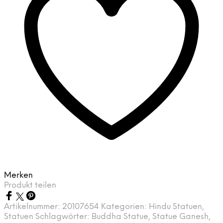
Merken
Produkt teilen
Artikelnummer:
20107654
Kategorien:
Hindu Statuen
,
Statuen
Schlagwörter:
Buddha Statue
,
Statue Ganesh
,