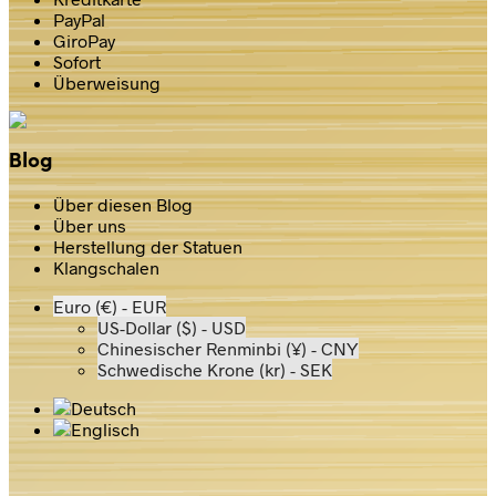
PayPal
GiroPay
Sofort
Überweisung
Blog
Über diesen Blog
Über uns
Herstellung der Statuen
Klangschalen
Euro (€) - EUR
US-Dollar ($) - USD
Chinesischer Renminbi (¥) - CNY
Schwedische Krone (kr) - SEK