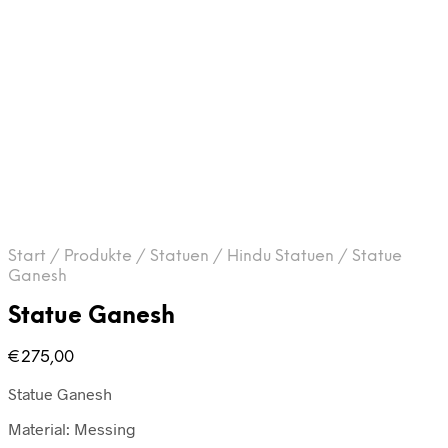
Start
/
Produkte
/
Statuen
/
Hindu Statuen
/
Statue
Ganesh
Statue Ganesh
€
275,00
Statue Ganesh
Material: Messing