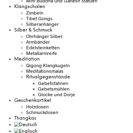
Mini Buddha und Ganesh Statuen
Klangschalen
Zimbeln
Tibet Gongs
Silberanhänger
Silber & Schmuck
Ohrhänger Silber
Armbänder
Edelsteinketten
Metallarmreife
Meditation
Qigong Klangkugeln
Meditationsmalas
Ritualgegenstände
Gebetsfahnen
Gebetsmühlen
Glocke und Dorje
Geschenkartikel
Holzdosen
Schmuckdosen
Thangkas