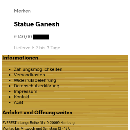
Merken
Statue Ganesh
€
140,00
Details
Lieferzeit:
2 bis 3 Tage
Informationen
Zahlungsmöglichkeiten
Versandkosten
Widerrufsbelehrung
Datenschutz­erklärung
Impressum
Kontakt
AGB
Anfahrt und Öffnungszeiten
EVEREST • Lange Reihe 48 • D-20099 Hamburg
Montag bis Mittwoch und Samstag: 12 - 19 Uhr