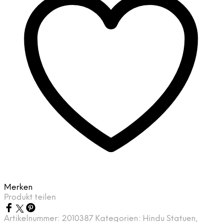
Merken
Produkt teilen
Artikelnummer:
2010387
Kategorien:
Hindu Statuen
,