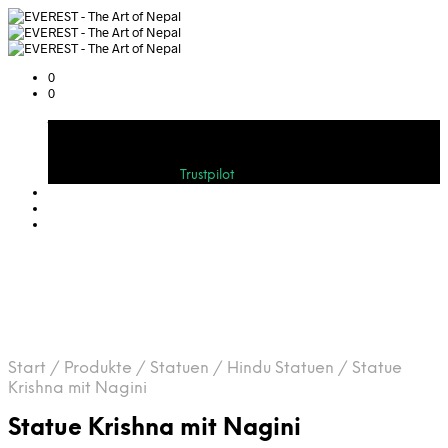
0
0
Warenkorb
Bewerten Sie uns auf
Trustpilot
Start
/
Produkte
/
Statuen
/
Hindu Statuen
/
Statue
Krishna mit Nagini
Statue Krishna mit Nagini