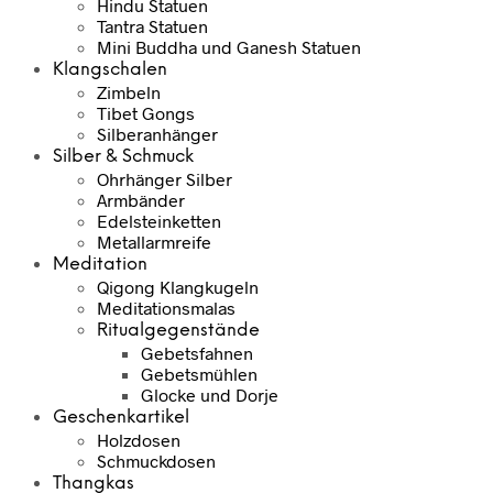
Hindu Statuen
Tantra Statuen
Mini Buddha und Ganesh Statuen
Klangschalen
Zimbeln
Tibet Gongs
Silberanhänger
Silber & Schmuck
Ohrhänger Silber
Armbänder
Edelsteinketten
Metallarmreife
Meditation
Qigong Klangkugeln
Meditationsmalas
Ritualgegenstände
Gebetsfahnen
Gebetsmühlen
Glocke und Dorje
Geschenkartikel
Holzdosen
Schmuckdosen
Thangkas