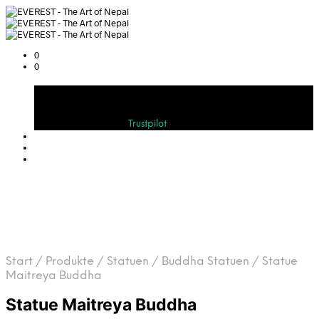
0
0
Warenkorb
Bewerten Sie uns auf
Trustpilot
Start
/
Produkte
/
Statuen
/
Buddha Statuen
/
Statue
Maitreya Buddha
Statue Maitreya Buddha