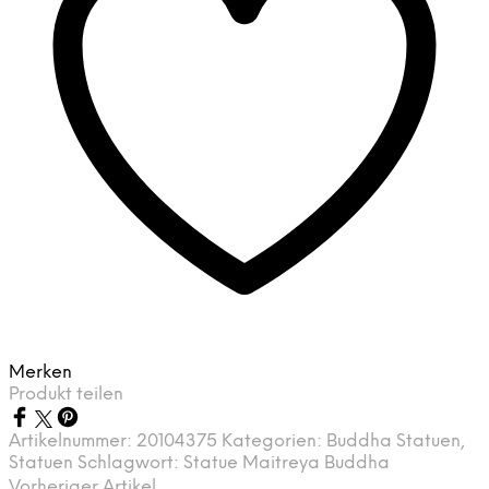
Merken
Produkt teilen
Artikelnummer:
20104375
Kategorien:
Buddha Statuen
,
Statuen
Schlagwort:
Statue Maitreya Buddha
Vorheriger Artikel