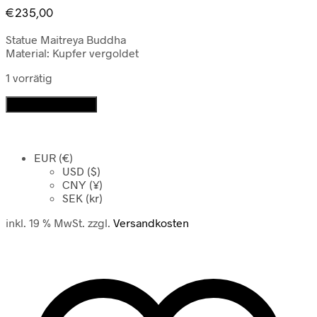
€
235,00
Statue Maitreya Buddha
Material: Kupfer vergoldet
1 vorrätig
Statue
In den Warenkorb
Maitreya
Buddha
Menge
EUR (€)
USD ($)
CNY (¥)
SEK (kr)
inkl. 19 % MwSt.
zzgl.
Versandkosten