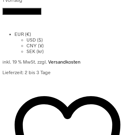
Statue
In den Warenkorb
Nritya
Ganapati
Ganesh
EUR (€)
Menge
USD ($)
CNY (¥)
SEK (kr)
inkl. 19 % MwSt.
zzgl.
Versandkosten
Lieferzeit:
2 bis 3 Tage