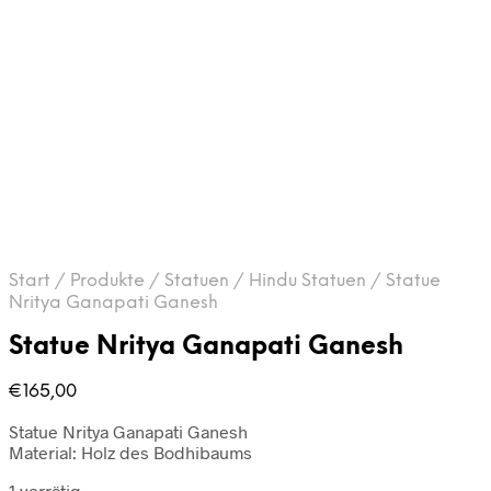
Start
/
Produkte
/
Statuen
/
Hindu Statuen
/
Statue
Nritya Ganapati Ganesh
Statue Nritya Ganapati Ganesh
€
165,00
Statue Nritya Ganapati Ganesh
Material: Holz des Bodhibaums
1 vorrätig