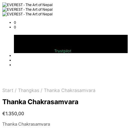
0
0
Warenkorb
Bewerten Sie uns auf
Trustpilot
Start
/
Thangkas
/
Thanka Chakrasamvara
Thanka Chakrasamvara
€
1.350,00
Thanka Chakrasamvara