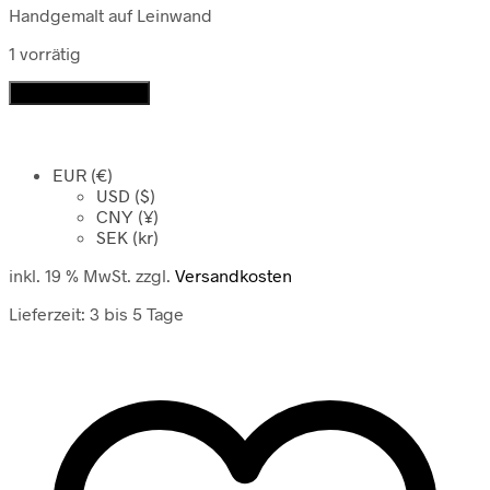
Handgemalt auf Leinwand
1 vorrätig
Thanka
In den Warenkorb
Chakrasamvara
Menge
EUR (€)
USD ($)
CNY (¥)
SEK (kr)
inkl. 19 % MwSt.
zzgl.
Versandkosten
Lieferzeit:
3 bis 5 Tage