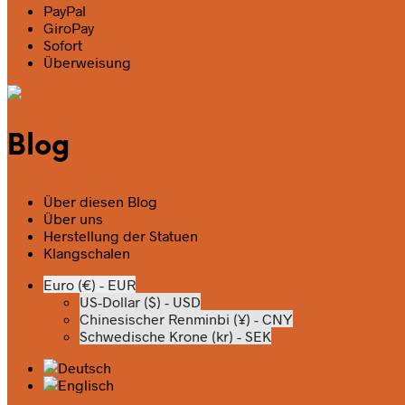
PayPal
GiroPay
Sofort
Überweisung
Blog
Über diesen Blog
Über uns
Herstellung der Statuen
Klangschalen
Euro (€) - EUR
US-Dollar ($) - USD
Chinesischer Renminbi (¥) - CNY
Schwedische Krone (kr) - SEK