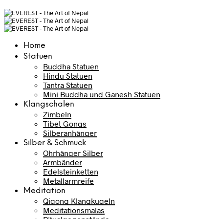
Home
Statuen
Buddha Statuen
Hindu Statuen
Tantra Statuen
Mini Buddha und Ganesh Statuen
Klangschalen
Zimbeln
Tibet Gongs
Silberanhänger
Silber & Schmuck
Ohrhänger Silber
Armbänder
Edelsteinketten
Metallarmreife
Meditation
Qigong Klangkugeln
Meditationsmalas