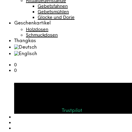
Ritualgegenstände
Gebetsfahnen
Gebetsmühlen
Glocke und Dorje
Geschenkartikel
Holzdosen
Schmuckdosen
Thangkas
0
0
Warenkorb
Bewerten Sie uns auf
Trustpilot