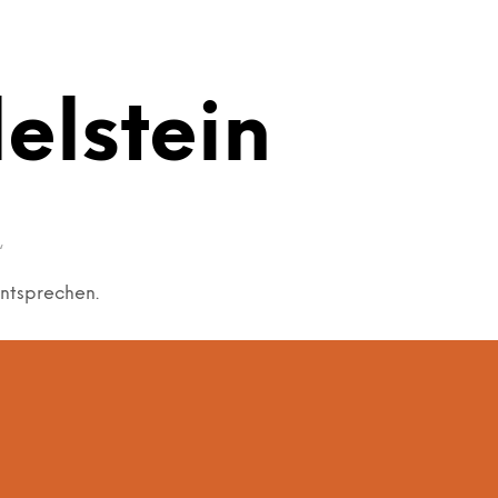
elstein
“
entsprechen.