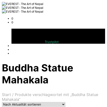
0
0
Warenkorb
Bewerten Sie uns auf
Trustpilot
Buddha Statue
Mahakala
Start
/
Produkte verschlagwortet mit „Buddha Statue
Mahakala“