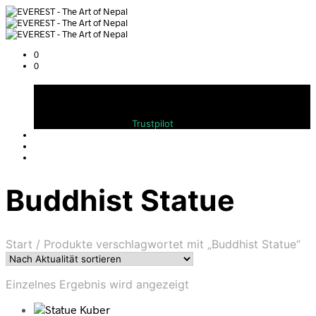
0
0
Warenkorb
Bewerten Sie uns auf
Trustpilot
Buddhist Statue
Start
/
Produkte verschlagwortet mit „Buddhist Statue“
Einzelnes Ergebnis wird angezeigt