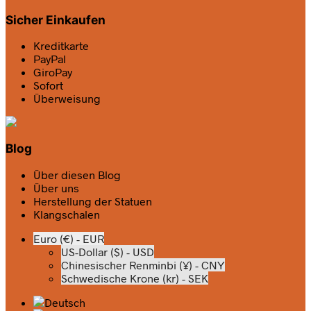
Sicher Einkaufen
Kreditkarte
PayPal
GiroPay
Sofort
Überweisung
Blog
Über diesen Blog
Über uns
Herstellung der Statuen
Klangschalen
Euro (€) - EUR
US-Dollar ($) - USD
Chinesischer Renminbi (¥) - CNY
Schwedische Krone (kr) - SEK