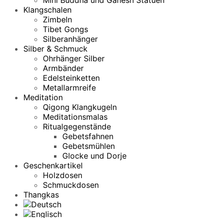
Klangschalen
Zimbeln
Tibet Gongs
Silberanhänger
Silber & Schmuck
Ohrhänger Silber
Armbänder
Edelsteinketten
Metallarmreife
Meditation
Qigong Klangkugeln
Meditationsmalas
Ritualgegenstände
Gebetsfahnen
Gebetsmühlen
Glocke und Dorje
Geschenkartikel
Holzdosen
Schmuckdosen
Thangkas