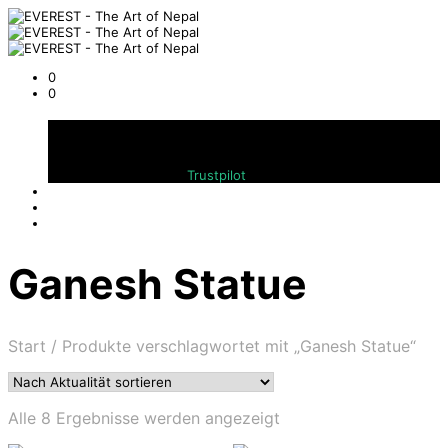
0
0
Warenkorb
Bewerten Sie uns auf
Trustpilot
Ganesh Statue
Start
/
Produkte verschlagwortet mit „Ganesh Statue“
Nach
Alle 8 Ergebnisse werden angezeigt
Aktualität