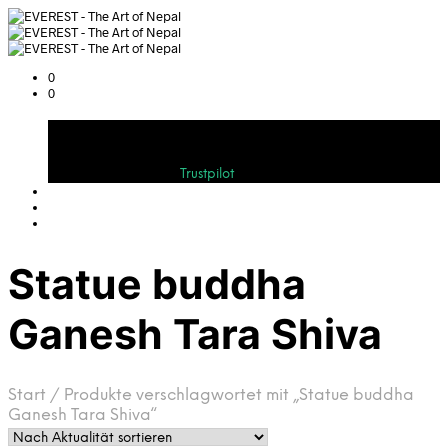
0
0
Warenkorb
Bewerten Sie uns auf
Trustpilot
Statue buddha
Ganesh Tara Shiva
Start
/
Produkte verschlagwortet mit „Statue buddha
Ganesh Tara Shiva“