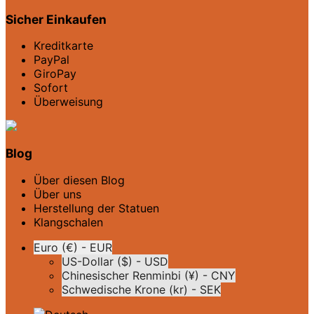
Sicher Einkaufen
Kreditkarte
PayPal
GiroPay
Sofort
Überweisung
Blog
Über diesen Blog
Über uns
Herstellung der Statuen
Klangschalen
Euro (€) - EUR
US-Dollar ($) - USD
Chinesischer Renminbi (¥) - CNY
Schwedische Krone (kr) - SEK