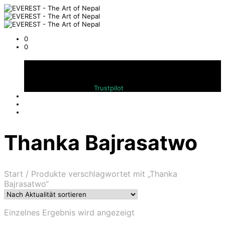
0
0
Warenkorb
Bewerten Sie uns auf
Trustpilot
Thanka Bajrasatwo
Start
/
Produkte verschlagwortet mit „Thanka
Bajrasatwo“
Einzelnes Ergebnis wird angezeigt