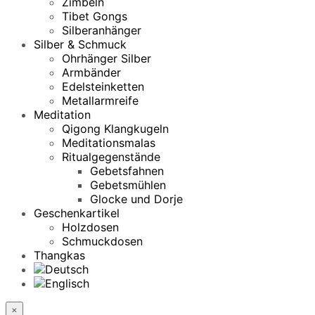
Zimbeln
Tibet Gongs
Silberanhänger
Silber & Schmuck
Ohrhänger Silber
Armbänder
Edelsteinketten
Metallarmreife
Meditation
Qigong Klangkugeln
Meditationsmalas
Ritualgegenstände
Gebetsfahnen
Gebetsmühlen
Glocke und Dorje
Geschenkartikel
Holzdosen
Schmuckdosen
Thangkas
×