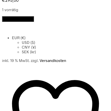
€
295,00
1 vorrätig
Statue
In den Warenkorb
Vajradhara
Menge
EUR (€)
USD ($)
CNY (¥)
SEK (kr)
inkl. 19 % MwSt.
zzgl.
Versandkosten