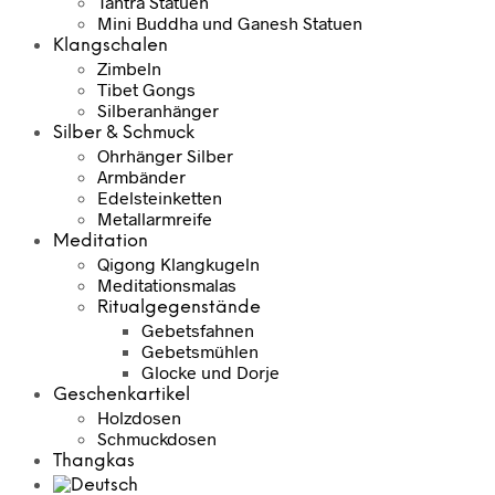
Tantra Statuen
Mini Buddha und Ganesh Statuen
Klangschalen
Zimbeln
Tibet Gongs
Silberanhänger
Silber & Schmuck
Ohrhänger Silber
Armbänder
Edelsteinketten
Metallarmreife
Meditation
Qigong Klangkugeln
Meditationsmalas
Ritualgegenstände
Gebetsfahnen
Gebetsmühlen
Glocke und Dorje
Geschenkartikel
Holzdosen
Schmuckdosen
Thangkas