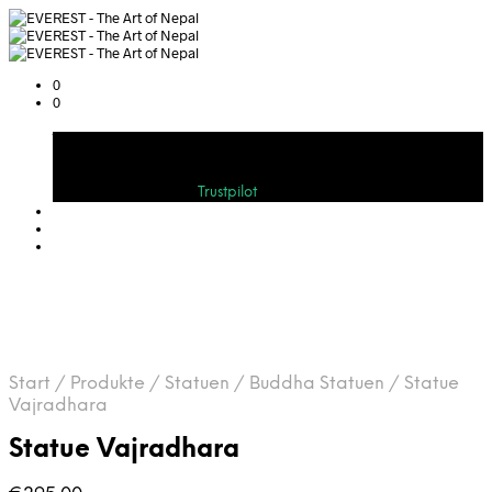
0
0
Warenkorb
Bewerten Sie uns auf
Trustpilot
Start
/
Produkte
/
Statuen
/
Buddha Statuen
/
Statue
Vajradhara
Statue Vajradhara